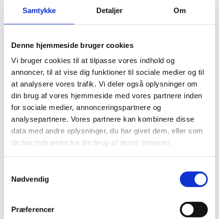
Op til 10 års
Samtykke
Detaljer
Om
garanti
Denne hjemmeside bruger cookies
Vi bruger cookies til at tilpasse vores indhold og
Sand & Guldborg ApS er medlem af Dansk
annoncer, til at vise dig funktioner til sociale medier og til
Industri og Byg Garanti. Hermed er du sikret
at analysere vores trafik. Vi deler også oplysninger om
såfremt der skulle være fejl i forbindelse med
din brug af vores hjemmeside med vores partnere inden
udført håndværksarbejde. Garantien sikrer kunden
for sociale medier, annonceringspartnere og
analysepartnere. Vores partnere kan kombinere disse
op til 150.000 DKK inkl. moms og dækker op til
data med andre oplysninger, du har givet dem, eller som
tre år for synlige fejl, og op til ti år for skjulte
de har indsamlet fra din brug af deres tjenester.
fejl og mangler.
Samtykkevalg
Nødvendig
Læs mere om
Byg Garanti
Præferencer