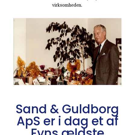
virksomheden.
Sand & Guldborg
ApS er i dag et af
Fyns ældste