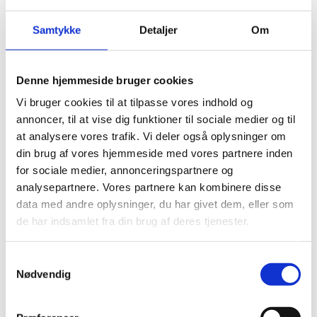
Samtykke
Detaljer
Om
Denne hjemmeside bruger cookies
Klosterbakken
Vi bruger cookies til at tilpasse vores indhold og
Svømmehal
annoncer, til at vise dig funktioner til sociale medier og til
at analysere vores trafik. Vi deler også oplysninger om
Renovering af bassinets klinker, samt gulvlægning
din brug af vores hjemmeside med vores partnere inden
for sociale medier, annonceringspartnere og
analysepartnere. Vores partnere kan kombinere disse
data med andre oplysninger, du har givet dem, eller som
de har indsamlet fra din brug af deres tjenester.
Winthers Kaffe
Samtykkevalg
Renovering af butiksfacade
Nødvendig